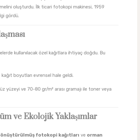
emelini oluşturdu. İlk ticari fotokopi makinesi, 1959
lgi gördü.
laşması
elerde kullanılacak özel kağıtlara ihtiyaç doğdu. Bu
 kağıt boyutları evrensel hale geldi.
 düz yüzeyi ve 70-80 gr/m² arası gramajı ile toner veya
m ve Ekolojik Yaklaşımlar
dönüştürülmüş fotokopi kağıtları
ve
orman