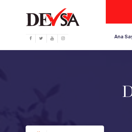
Ana Sa
D