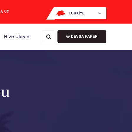
66 90
TURKIYE
Bize Ulaşın
DEVSA PAPER
bu