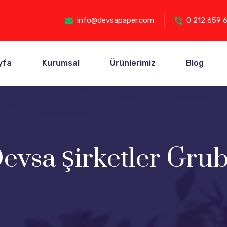
info@devsapaper.com
0 212 659 
yfa
Kurumsal
Ürünlerimiz
Blog
evsa Şirketler Gru