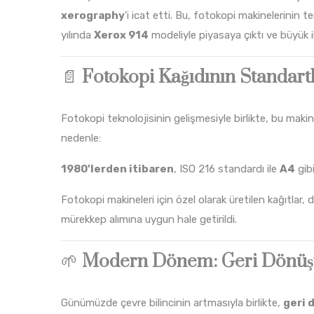
xerography
'i icat etti. Bu, fotokopi makinelerinin t
yılında
Xerox 914
modeliyle piyasaya çıktı ve büyük i
📄
Fotokopi Kağıdının Standart
Fotokopi teknolojisinin gelişmesiyle birlikte, bu makin
nedenle:
1980'lerden itibaren
, ISO 216 standardı ile
A4
gibi
Fotokopi makineleri için özel olarak üretilen kağıtlar,
mürekkep alımına uygun hale getirildi.
🌱
Modern Dönem: Geri Dönüşü
Günümüzde çevre bilincinin artmasıyla birlikte,
geri 