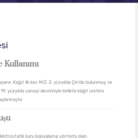
si
ve Kullanımı
yanır. Kağıt ilk kez M.Ö. 2. yüzyılda Çin'de bulunmuş ve
19. yüzyılda sanayi devrimiyle birlikte kâğıt üretimi
şlanmıştır.
uşu
, elektrostatik kuru kopyalama yöntemi olan