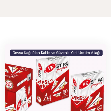
Devsa Kağıt’dan Kalite ve Güvenle Yerli Üretim Atağı