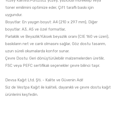
Yüzey Kalitesi:Pürüzsüz yüzey, yazıcıda mürekkep veya
toner emilimini optimize eder, Çift taraflı baskı için
uygundur.
Boyutlar: En yaygın boyut: A4 (210 x 297 mm), Diğer
boyutlar: A3, A5 ve özel formatlar,
Parlaklık ve Beyazlık:Yüksek beyazlık oranı (CIE 160 ve üzeri),
baskıların net ve canlı olmasını sağlar, Göz dostu tasarım,
uzun süreli okumalarda konfor sunar.
Çevre Dostu: Geri dönüştürülebilir malzemelerden üretilir,
FSC veya PEFC sertifikalı seçenekler çevre bilinci taşır.
Devsa Kağıt Ltd. Şti. - Kalite ve Güvenin Adı!
Siz de Vestpa Kağıt ile kaliteli, dayanıklı ve çevre dostu kağıt
ürünlerini keşfedin.