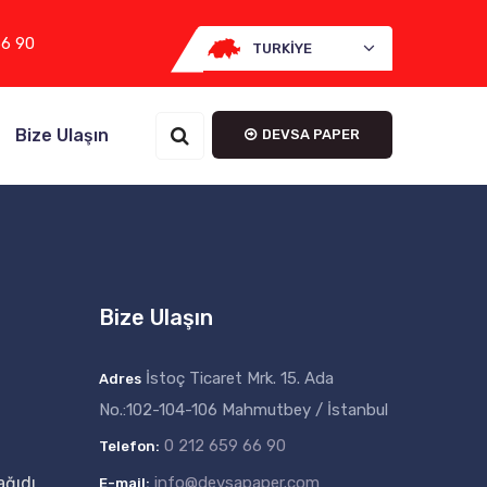
66 90
TURKIYE
Bize Ulaşın
DEVSA PAPER
Bize Ulaşın
İstoç Ticaret Mrk. 15. Ada
Adres
No.:102-104-106 Mahmutbey / İstanbul
0 212 659 66 90
Telefon:
ağıdı
info@devsapaper.com
E-mail: