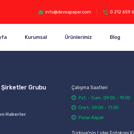
info@devsapaper.com
0 212 659 
yfa
Kurumsal
Ürünlerimiz
Blog
 Şirketler Grubu
Çalışma Saatleri
Pzt. - Cum.: 09:00 - 19:00
Cmrt.: 09:00 - 17:00
en Haberler
Pazar.:Kapalı
Türkiye'nin Lider Fotokopi K